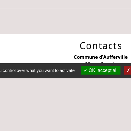
Contacts
Commune d'Aufferville
33 rue Grande
77570 Aufferville - FRANCE
 control over what you want to activate
OK, accept all
+33 1 64 28 70 04
Liens