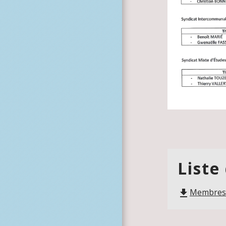
Liste
Membres d
file_download