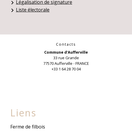
Légalisation de signature
keyboard_arrow_right
Liste électorale
keyboard_arrow_right
Contacts
Commune d'Aufferville
33 rue Grande
77570 Aufferville - FRANCE
+33 1 64 28 70 04
Liens
Ferme de filbois