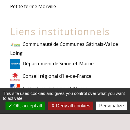
Petite ferme Morville
Liens institutionnels
Communauté de Communes Gâtinais-Val de
Loing
Département de Seine-et-Marne
Conseil régional d'Ile-de-France
Préfecture de Seine-et-Marne
This site uses cookies and gives you control over what you want
to activate
Mentions légales
-
Politique de confidentialité
-
OK, accept all
Deny all cookies
Personalize
Accessibilité
-
Plan du site
-
Gestion des cookies