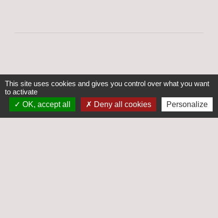
This site uses cookies and gives you control over what you want
Contacts
to activate
Commune d'Aufferville
OK, accept all
Deny all cookies
Personalize
33 rue Grande
77570 Aufferville - FRANCE
+33 1 64 28 70 04
Liens