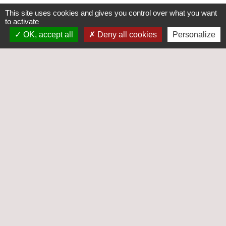
This site uses cookies and gives you control over what you want
to activate
Liens institutionnels
OK, accept all
Deny all cookies
Personalize
Communauté de Communes Gâtinais-Val de
Loing
Département de Seine-et-Marne
Conseil régional d'Ile-de-France
Préfecture de Seine-et-Marne
Mentions légales
-
Politique de confidentialité
-
Accessibilité
-
Plan du site
-
Gestion des cookies
Site créé en partenariat avec Réseau des Communes