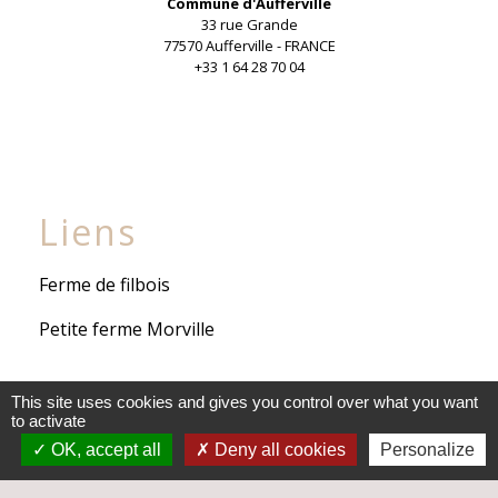
Commune d'Aufferville
33 rue Grande
77570 Aufferville - FRANCE
+33 1 64 28 70 04
Liens
Ferme de filbois
Petite ferme Morville
This site uses cookies and gives you control over what you want
Liens institutionnels
to activate
OK, accept all
Deny all cookies
Personalize
Communauté de Communes Gâtinais-Val de