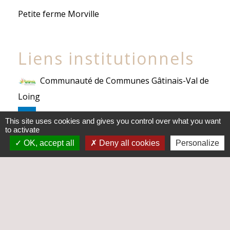
Petite ferme Morville
Liens institutionnels
Communauté de Communes Gâtinais-Val de
Loing
Département de Seine-et-Marne
This site uses cookies and gives you control over what you want
to activate
Conseil régional d'Ile-de-France
OK, accept all
Deny all cookies
Personalize
Préfecture de Seine-et-Marne
Mentions légales
-
Politique de confidentialité
-
Accessibilité
-
Plan du site
-
Gestion des cookies