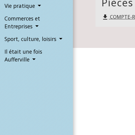
Pièces
Vie pratique
COMPTE-RE
file_download
Commerces et
Entreprises
Sport, culture, loisirs
Il était une fois
Aufferville