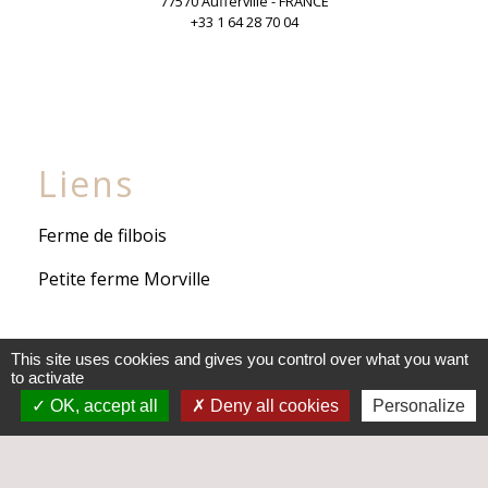
77570 Aufferville - FRANCE
+33 1 64 28 70 04
Liens
Ferme de filbois
Petite ferme Morville
This site uses cookies and gives you control over what you want
Liens institutionnels
to activate
OK, accept all
Deny all cookies
Personalize
Communauté de Communes Gâtinais-Val de
Loing